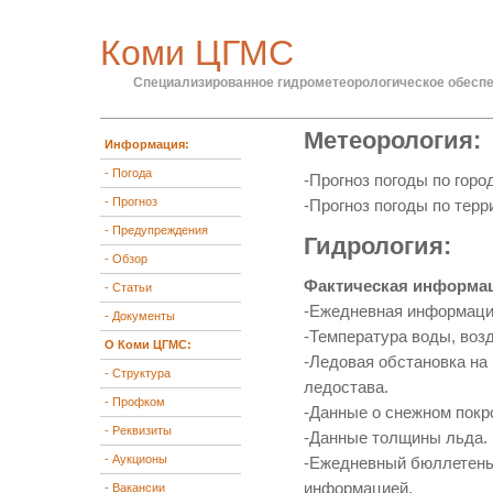
Коми ЦГМС
Специализированное гидрометеорологическое обесп
Метеорология:
Информация:
- Погода
-Прогноз погоды по горо
- Прогноз
-Прогноз погоды по терри
- Предупреждения
Гидрология:
- Обзор
Фактическая информац
- Статьи
-Ежедневная информация
- Документы
-Температура воды, возд
О Коми ЦГМС:
-Ледовая обстановка на
- Структура
ледостава.
- Профком
-Данные о снежном покро
- Реквизиты
-Данные толщины льда.
- Аукционы
-Ежедневный бюллетень 
информацией.
- Вакансии