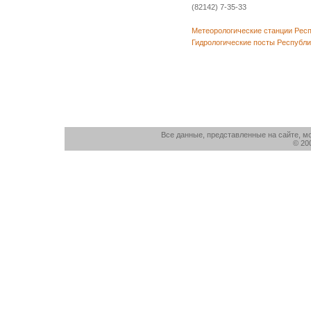
(82142) 7-35-33
Метеорологические станции Респ
Гидрологические посты Республи
Все данные, представленные на сайте, м
© 20