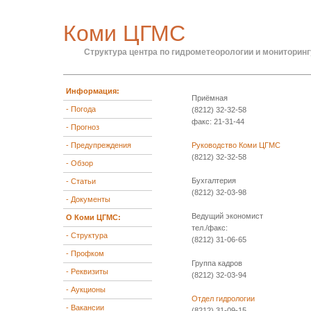
Коми ЦГМС
Структура центра по гидрометеорологии и монитори
Информация:
Приёмная
- Погода
(8212) 32-32-58
факс: 21-31-44
- Прогноз
- Предупреждения
Руководство Коми ЦГМС
(8212) 32-32-58
- Обзор
Бухгалтерия
- Статьи
(8212) 32-03-98
- Документы
Ведущий экономист
О Коми ЦГМС:
тел./факс:
- Структура
(8212) 31-06-65
- Профком
Группа кадров
- Реквизиты
(8212) 32-03-94
- Аукционы
Отдел гидрологии
- Вакансии
(8212) 31-09-15